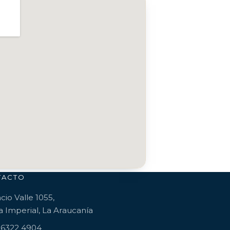
TACTO
cio Valle 1055,
 Imperial, La Araucanía
 6322 4904