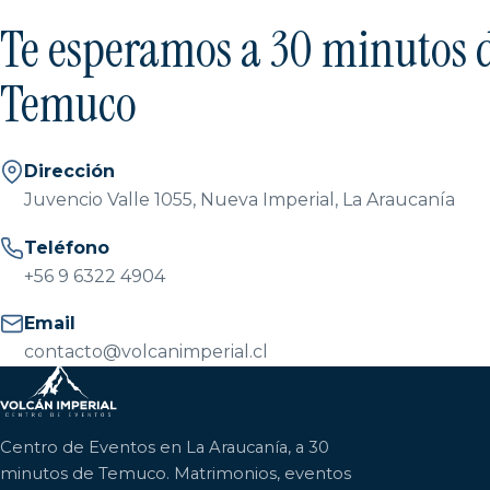
Te esperamos a 30 minutos 
Temuco
Dirección
Juvencio Valle 1055, Nueva Imperial, La Araucanía
Teléfono
+56 9 6322 4904
Email
contacto@volcanimperial.cl
Centro de Eventos en La Araucanía, a 30
minutos de Temuco. Matrimonios, eventos