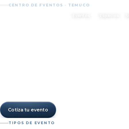
CENTRO DE EVENTOS · TEMUCO
Centro de Eventos 
Eventos
Espacios
S
Temuco
Matrimonios, eventos corporativos y celebr
de Temuco: salones climatizados, jardines,
estacionamiento para todos tus invitados.
Cotiza tu evento
Conoce los espacios
TIPOS DE EVENTO