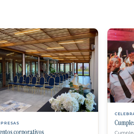
CELEBR
Cumplea
MPRESAS
entos corporativos
Cumpleañ