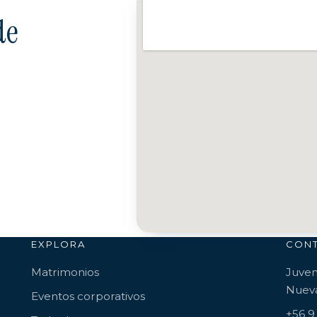
de
EXPLORA
CON
Matrimonios
Juven
Nueva
Eventos corporativos
+56 9